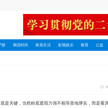
护肤
潮流时尚
家居生活
影视娱乐
教育
公益
粉底是关键，当然粉底遮瑕力强不相等质地厚实，而是看