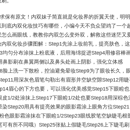
妆刷。
请求保有原文！内双妹子简直就是化妆界的折翼天使，明
以到底内双化妆技巧有哪些，小编今天不负众望鸡了一个
双怎么画眼线，教教你内双怎么变外双，解救这些迷茫又
内双化妆步骤图解：Step1先涂上妆前乳，提亮肤色，这
ep3均匀分布涂抹上粉底液，后用海绵捉进Step4用修容棒
ep6用鼻影刷在鼻翼两侧以及鼻头处画上阴影，强化立体感
ep8脸上洗一下散粉，控油避免晕妆Step9为了眼妆长久，
tep11用深灰色眉笔勾勒出有眉形并空缺空隙Step12用睫
ep14眉心的下方也要，可以强化优美感觉Step15下眼睑也
1/2处涂抹上Step17下眼睑1/2处也要Step18用深棕色
染Step20用具有提亮效果的眼影霜涂上眼角方位Step21
的粉色眼影霜涂抹在下眼睑1/2Step23眼线胶笔空缺睫毛根
可有所不同哦）Step25张贴上假睫毛Step26上下睫毛刷