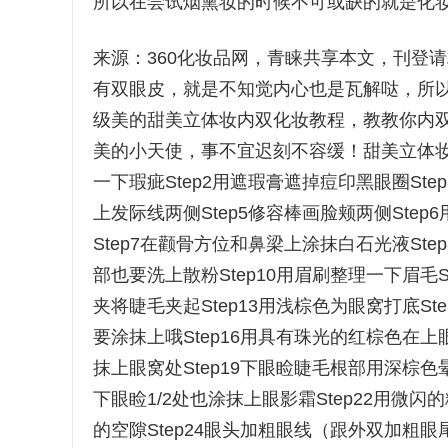
所以在尝试烟熏妆的时候不可或缺的就是化
来源：360化妆品网，青睐共享本文，刊登
有双眼皮，就是不知觉内心也是瓦解哒，所
级美的甜美立体妆内双化妆教程，教教你内
美的小天使，事不宜迟刻不容缓！甜美立体妆
一下瑕疵Step2用遮瑕膏遮掉痘印黑眼圈St
上发际线两侧Step5修容棒画脸颊两侧St
Step7在颧骨方位和鼻梁上涂抹白石光液St
部也要洗上散粉Step10用眉刷整理一下眉毛S
夹将睫毛夹起Step13用浅棕色为眼窝打底St
要涂抹上哦Step16用具有珠光的红棕色在上眼皮
抹上眼窝处Step19下眼睑睫毛根部用深棕色晕
下眼睑1/2处也涂抹上眼影霜Step22用微闪
的空隙Step24眼头加粗眼线（跟外双加粗眼尾