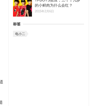
TFBOYS效应，三个十几岁
的小鲜肉为什么会红？
2015年2月6日
标签
电小二
道
清