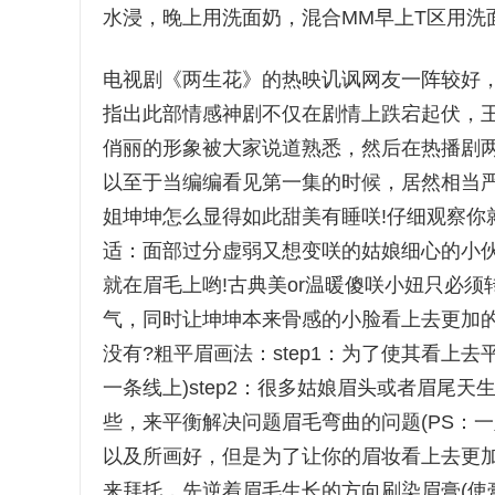
水浸，晚上用洗面奶，混合MM早上T区用洗
电视剧《两生花》的热映讥讽网友一阵较好，单身
指出此部情感神剧不仅在剧情上跌宕起伏，王
俏丽的形象被大家说道熟悉，然后在热播剧
以至于当编编看见第一集的时候，居然相当
姐坤坤怎么显得如此甜美有睡咲!仔细观察你
适：面部过分虚弱又想变咲的姑娘细心的小伙
就在眉毛上哟!古典美or温暖傻咲小妞只必
气，同时让坤坤本来骨感的小脸看上去更加
没有?粗平眉画法：step1：为了使其看上
一条线上)step2：很多姑娘眉头或者眉尾
些，来平衡解决问题眉毛弯曲的问题(PS：一
以及所画好，但是为了让你的眉妆看上去更加
来拜托，先逆着眉毛生长的方向刷染眉膏(使