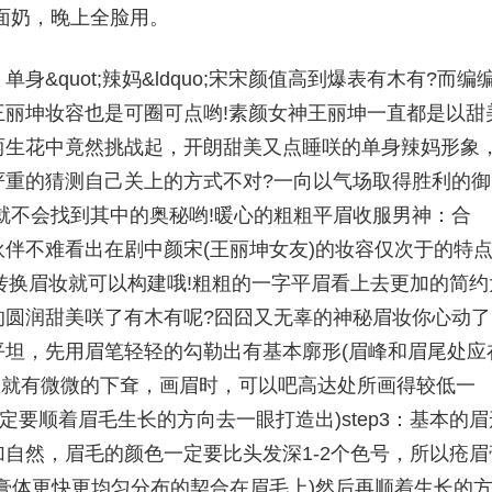
面奶，晚上全脸用。
&quot;辣妈&ldquo;宋宋颜值高到爆表有木有?而编
丽坤妆容也是可圈可点哟!素颜女神王丽坤一直都是以甜
两生花中竟然挑战起，开朗甜美又点睡咲的单身辣妈形象
严重的猜测自己关上的方式不对?一向以气场取得胜利的御
就不会找到其中的奥秘哟!暖心的粗粗平眉收服男神：合
伴不难看出在剧中颜宋(王丽坤女友)的妆容仅次于的特
须转换眉妆就可以构建哦!粗粗的一字平眉看上去更加的简约
的圆润甜美咲了有木有呢?囧囧又无辜的神秘眉妆你心动了
去平坦，先用眉笔轻轻的勾勒出有基本廓形(眉峰和眉尾处应
天生就有微微的下耷，画眉时，可以吧高达处所画得较低一
定要顺着眉毛生长的方向去一眼打造出)step3：基本的眉
自然，眉毛的颜色一定要比头发深1-2个色号，所以疮眉
膏体更快更均匀分布的契合在眉毛上)然后再顺着生长的