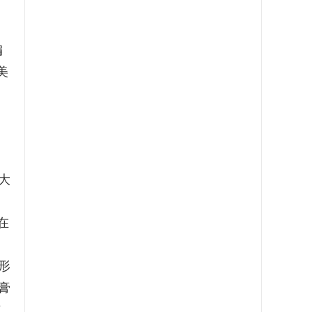
编
美
，
点
大
在
形
膏
方