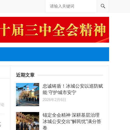
近期文章
忠诚铸盾！冰城公安以巡防赋
能 守护城市安宁
2026年2月6日
评论
锚定全会精神 深耕基层治理
冰城公安交出“解民忧”满分答
其
卷