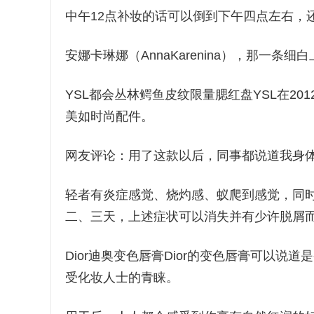
中午12点补妆的话可以倒到下午四点左右，
安娜卡琳娜（AnnaKarenina），那一
YSL都会丛林鳄鱼皮纹限量腮红盘YSL在2
美如时尚配件。
网友评论：用了这款以后，同事都说道我身
轻者有炎症感觉、烧灼感、蚁爬到感觉，同
二、三天，上述症状可以消失并有少许脱屑
Dior迪奥变色唇膏Dior的变色唇膏可以说道是
受化妆人士的青睐。