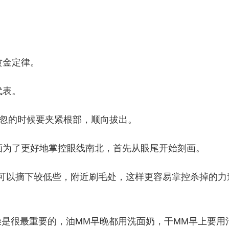
。
黄金定律。
代表。
，忽的时候要夹紧根部，顺向拔出。
画为了更好地掌控眼线南北，首先从眼尾开始刻画。
洗时可以摘下较低些，附近刷毛处，这样更容易掌控杀掉的力
毛孔洗澡是很最重要的，油MM早晚都用洗面奶，干MM早上要用