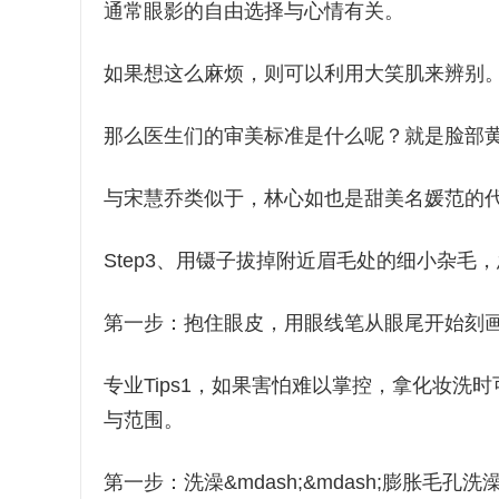
通常眼影的自由选择与心情有关。
如果想这么麻烦，则可以利用大笑肌来辨别
那么医生们的审美标准是什么呢？就是脸部
与宋慧乔类似于，林心如也是甜美名媛范的
Step3、用镊子拔掉附近眉毛处的细小杂毛
第一步：抱住眼皮，用眼线笔从眼尾开始刻
专业Tips1，如果害怕难以掌控，拿化妆
与范围。
第一步：洗澡&mdash;&mdash;膨胀