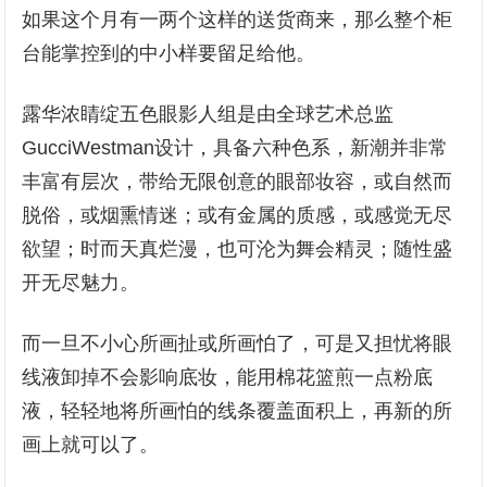
如果这个月有一两个这样的送货商来，那么整个柜
台能掌控到的中小样要留足给他。
露华浓睛绽五色眼影人组是由全球艺术总监
GucciWestman设计，具备六种色系，新潮并非常
丰富有层次，带给无限创意的眼部妆容，或自然而
脱俗，或烟熏情迷；或有金属的质感，或感觉无尽
欲望；时而天真烂漫，也可沦为舞会精灵；随性盛
开无尽魅力。
而一旦不小心所画扯或所画怕了，可是又担忧将眼
线液卸掉不会影响底妆，能用棉花篮煎一点粉底
液，轻轻地将所画怕的线条覆盖面积上，再新的所
画上就可以了。