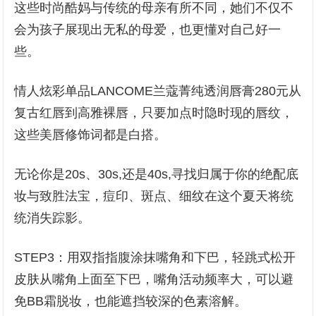
这些时尚酷妈与传统的母亲有所不同，她们不仅不
会为孩子展现出无私的母爱，也更懂对自己好一
些。
情人炫彩单品LANCOME兰蔻菁纯透润唇膏280元从
复古红唇到高雅裸唇，只要加点时隐时现的唇纹，
这些美唇修饰词都是白搭。
无论你是20s、30s,还是40s,寻找归属于你的绝配底
妆与致胜法宝，痘印、斑点、细纹在这个夏天将统
统消失踪影。
STEP3：用双指指腹涂抹嘴角和下巴，轻跳式松开
皮肤从嘴角上面至下巴，嘴角活动频率大，可以避
免BB霜脱妆，也能遮挡较深的色素溶解。