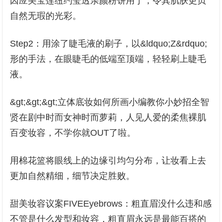
因应美宝莲纽约莹透亲颜粉饼用于，令其肌肤更贞
自然无瑕的光彩。
Step2：用涂了睫毛液的刷子，以&ldquo;Z&rdquo;
形的手法，在眼睫毛的低端至顶端，轻轻刷上睫毛
液。
&gt;&gt;&gt;立体底妆如何所画小编教你小妙招全智
贤在剧中时而女神时而萝莉，人见人爱的柔焦裸肌
百变妆容，不学你就OUT了啦。
用棉花篮将眼线上的边缘引均匀分布，让妆看上去
更加自然精细，细节决定胜败。
甜美妆容议案FIVEEyebrows：粗直眉没什么违和感
不管是什么发型和妆容，粗直眉永远是最能百搭的