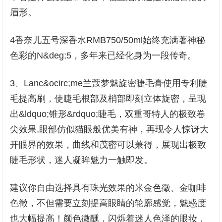
眉形。
4香奈儿五号深香水RMB750/50ml始终充满著神秘
色彩的N&deg;5，多年来已经化身为一段传奇。
3、Lanc&ocirc;me兰蔻梦魅旋密睫毛膏使用专利睫
毛提高刷，使睫毛根部及梢部即刻立体旋密，呈现
出&ldquo;锥形&rdquo;睫毛，双重哥特人的极致卷
尖效果,眼部仿似猫眼般优美有神，再现令人惊讶大
开眼界的效果，曲线和茂密可以兼得，展现出极致
睫毛形状，迷人凝眸魅力一触即发。
建议你自由选择具有珠光效果的米金色徵、金咖啡
色徵，不但需要立刻提高眼睛的轮廓感觉，魅惑度
也大幅提高！颜色微醺，闪烁着迷人色泽的眼妆，