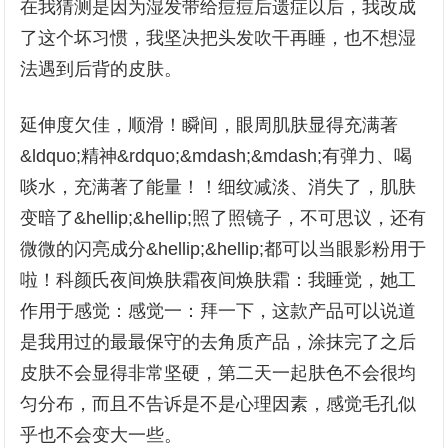
在我猜测是因为湿发带给痘痘后遗症以后，我改成
了这个坏习惯，我坚决把头发吹干再睡，也不想湿
法遇到后背的皮肤。
延伸度欠佳，顺滑！瞬间，眼周肌肤显得充满著
&ldquo;精神&rdquo;&mdash;&mdash;有弹力、喝
啖水，充满著了能量！！细纹减淡、消失了，肌肤
变暗了&hellip;&hellip;照了照镜子，不可思议，还有
微微的闪亮成分&hellip;&hellip;都可以当眼影粉用于
啦！科颜氏夜间焕肤霜夜间焕肤霜：我睡觉，她工
作用于感觉：感觉一：拜一下，这款产品可以说道
是我用过的最最保守的去角质产品，涂抹完了之后
皮肤不会显得非常坚硬，第二天一起肤色不会很均
匀分布，而且不告诉是不是心理因素，感觉毛孔似
乎也不会变大一些。