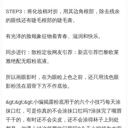
STEP3：将化妆棉对折，用其边角根部，除去残余
的眼线还有睫毛根部的睫毛膏。
有光泽的脸颊象征物着青春、滋润和快乐。
同步进行：散粉定妆网友引荐：新店引荐巴黎欧莱
雅绝配无暇粉底液。
所以画眼影时，在为眼睑上色之前，还只用浅色眼
影粉洗在眉骨下方不作底妆。
&gt;&gt;&gt;小编揭露粉底用于的六个小技巧每天涂
抹口红，可是你真的不会涂抹口红吗?涂抹完了嘴唇
干干的，有时还不会尖皮，还不会涂得杯子上到处