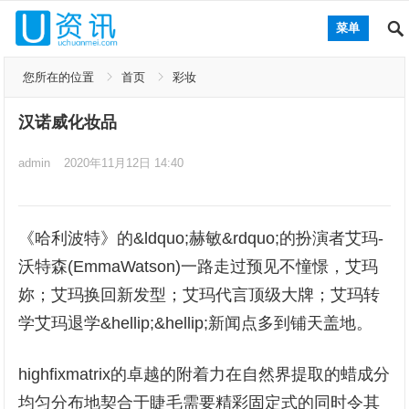
菜单
您所在的位置
首页
彩妆
汉诺威化妆品
admin
2020年11月12日 14:40
《哈利波特》的&ldquo;赫敏&rdquo;的扮演者艾玛-
沃特森(EmmaWatson)一路走过预见不憧憬，艾玛
妳；艾玛换回新发型；艾玛代言顶级大牌；艾玛转
学艾玛退学&hellip;&hellip;新闻点多到铺天盖地。
highfixmatrix的卓越的附着力在自然界提取的蜡成分
均匀分布地契合于睫毛需要精彩固定式的同时令其