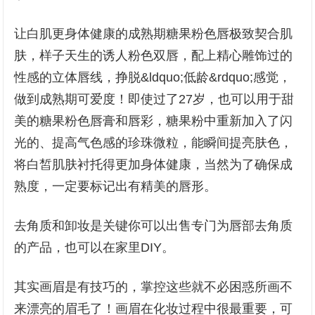
让白肌更身体健康的成熟期糖果粉色唇极致契合肌
肤，样子天生的诱人粉色双唇，配上精心雕饰过的
性感的立体唇线，挣脱&ldquo;低龄&rdquo;感觉，
做到成熟期可爱度！即使过了27岁，也可以用于甜
美的糖果粉色唇膏和唇彩，糖果粉中重新加入了闪
光的、提高气色感的珍珠微粒，能瞬间提亮肤色，
将白皙肌肤衬托得更加身体健康，当然为了确保成
熟度，一定要标记出有精美的唇形。
去角质和卸妆是关键你可以出售专门为唇部去角质
的产品，也可以在家里DIY。
其实画眉是有技巧的，掌控这些就不必困惑所画不
来漂亮的眉毛了！画眉在化妆过程中很最重要，可