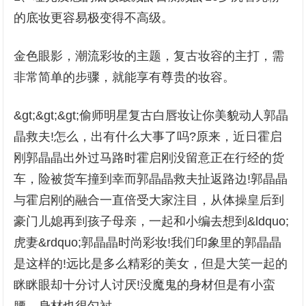
的底妆更容易极变得不高级。
金色眼影，潮流彩妆的主题，复古妆容的主打，需
非常简单的步骤，就能享有尊贵的妆容。
&gt;&gt;&gt;偷师明星复古白唇妆让你美貌动人郭晶
晶救夫!怎么，出有什么大事了吗?原来，近日霍启
刚郭晶晶出外过马路时霍启刚没留意正在行经的货
车，险被货车撞到幸而郭晶晶救夫扯返路边!郭晶晶
与霍启刚的融合一直倍受大家注目，从体操皇后到
豪门儿媳再到孩子母亲，一起和小编去想到&ldquo;
虎妻&rdquo;郭晶晶时尚彩妆!我们印象里的郭晶晶
是这样的!远比是多么精彩的美女，但是大笑一起的
眯眯眼却十分讨人讨厌!没魔鬼的身材但是有小蛮