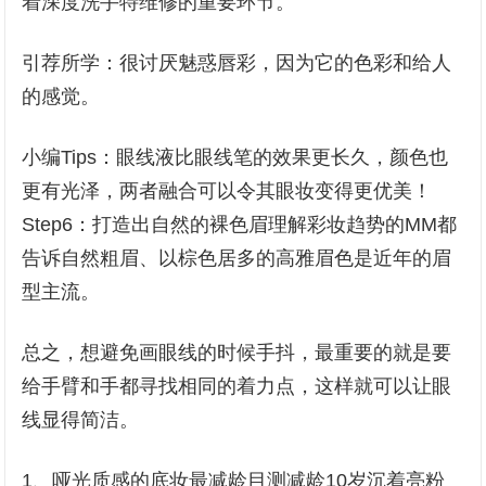
着深度洗手特维修的重要环节。
引荐所学：很讨厌魅惑唇彩，因为它的色彩和给人
的感觉。
小编Tips：眼线液比眼线笔的效果更长久，颜色也
更有光泽，两者融合可以令其眼妆变得更优美！
Step6：打造出自然的裸色眉理解彩妆趋势的MM都
告诉自然粗眉、以棕色居多的高雅眉色是近年的眉
型主流。
总之，想避免画眼线的时候手抖，最重要的就是要
给手臂和手都寻找相同的着力点，这样就可以让眼
线显得简洁。
1、哑光质感的底妆最减龄目测减龄10岁沉着亮粉