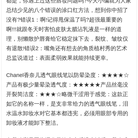
都是，你遇上过这些唇妆问题吗?今天小编就为大家
总结少见的八个错误的涂口红方法，想到你中招了
没有?错误1：啊!记得甩保温了吗?超强最重要的
啊!!!就跟冬天时害怕皮肤太腊沾乳液是一样的道
理，别懒散护唇膏给它稳定抹下去，裂纹、皱纹仅
有退散!错误2：嘴角还有想去的角质植村秀的艺术
总监说道过：表面柔弱效果就能持续更幸。
Chanel香奈儿透气眼线笔以防晕染度：★★★★☆
产品有极少量晕染透气度：★★★★★产品丝毫没
开裂简洁度：★★★☆略微干涩用于感觉：这款正
如它的名称一样，是支非常给力的透气眼线笔，泪
水温水卸妆水对它基本都违宪，必须用眼部专用的
卸妆液才能卸下整洁。