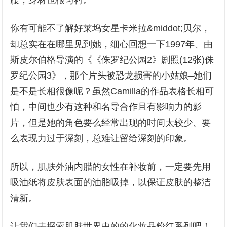
腰，身材也很匀衬。
你有可能不了解好莱坞女星卡米拉&middot;贝尔，
却总实在在哪里见到她，细心回想一下1997年、由
斯皮尔伯格导演的《《侏罗纪公园2》剧照(12张)侏
罗纪公园3》，那个片头被恐龙损害的小姑娘–她们
是不是长相很像呢？虽然Camilla的作品表格长相可
怕，中间也少有这种和名导合作且有影响力的影
片，但是她的角色要么经常出现的时间太较少、要
么表现力过于深刻，总难让留给深刻的印象。
所以，肌肤外油内腊的女性在补妆前，一定要先用
吸油纸将皮肤表面的油脂吸掉，以保证皮肤的整洁
清新。
让我们去探索肌肤世界中的的化妆品粉红系列吧！