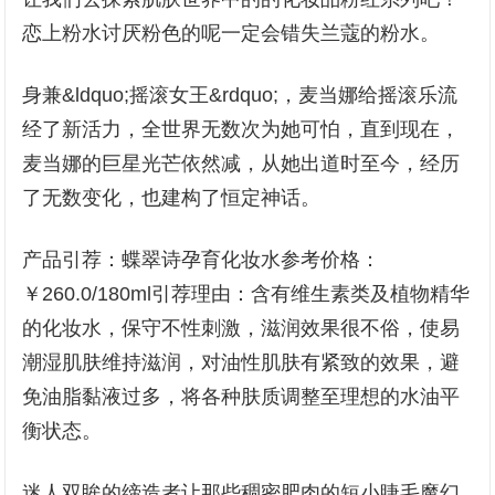
恋上粉水讨厌粉色的呢一定会错失兰蔻的粉水。
身兼&ldquo;摇滚女王&rdquo;，麦当娜给摇滚乐流
经了新活力，全世界无数次为她可怕，直到现在，
麦当娜的巨星光芒依然减，从她出道时至今，经历
了无数变化，也建构了恒定神话。
产品引荐：蝶翠诗孕育化妆水参考价格：
￥260.0/180ml引荐理由：含有维生素类及植物精华
的化妆水，保守不性刺激，滋润效果很不俗，使易
潮湿肌肤维持滋润，对油性肌肤有紧致的效果，避
免油脂黏液过多，将各种肤质调整至理想的水油平
衡状态。
迷人双眸的缔造者让那些稠密肥肉的短小睫毛魔幻