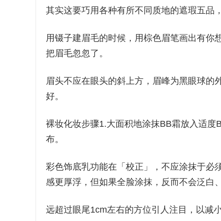
其实这要巧用各种有所不同质地的遮瑕五品
用镊子建眉毛的时候，用棕色眉笔画出有你
把眉毛忽忽了。
眉头不应在眼头的斜上方，眉峰为黑眼球的
好。
裸妆化妆步骤1.大面积地涂抹BB霜放入适
布。
彩色饰底乳功能在「校正」，不应涂抹于必
感更厚浮，但如果全脸涂抹，反而不会泛白
远超过眼尾1cm左右的方位引人注目，以减