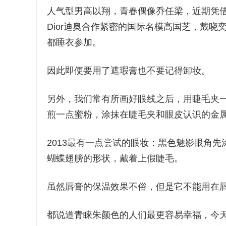
人气型男高以翔，青春偶像乔任梁，近期凭
Dior迪奥合作紧密的国际名模高国芝，戴
都睡衣参加。
因此即便要用了遮瑕膏也不要记得卸妆。
另外，我们常有所画好眼线之后，用睫毛夹
煎一点蜜粉，涂抹在睫毛夹和眼皮认识的金
2013最有一点尝试的眼妆：黑色魅影眼角
蝴蝶翅膀的形状，戴着上假睫毛。
虽然唇膏的保温效果不俗，但是它不能用在
都说道青睐朱颜色的人们最更容易幸福，今