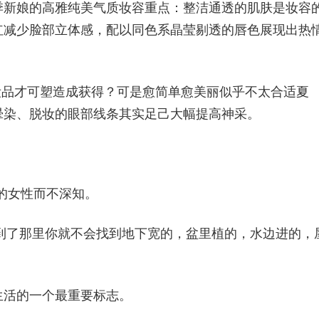
季新娘的高雅纯美气质妆容重点：整洁通透的肌肤是妆容
红减少脸部立体感，配以同色系晶莹剔透的唇色展现出热
妆品才可塑造成获得？可是愈简单愈美丽似乎不太合适夏
晕染、脱妆的眼部线条其实足己大幅提高神采。
的女性而不深知。
，到了那里你就不会找到地下宽的，盆里植的，水边进的，
。
生活的一个最重要标志。