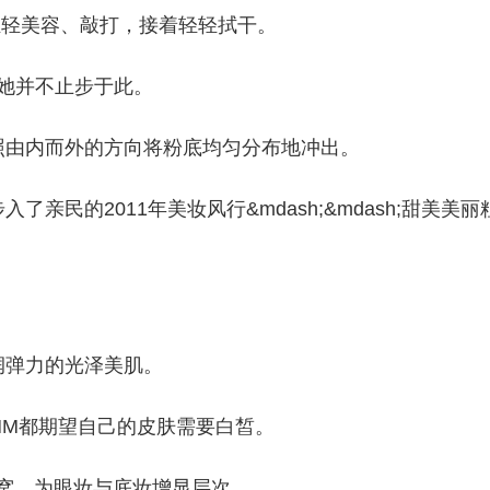
，同时轻轻美容、敲打，接着轻轻拭干。
，她并不止步于此。
照由内而外的方向将粉底均匀分布地冲出。
民的2011年美妆风行&mdash;&mdash;甜美美丽
。
润弹力的光泽美肌。
MM都期望自己的皮肤需要白皙。
眼窝，为眼妆与底妆增显层次。