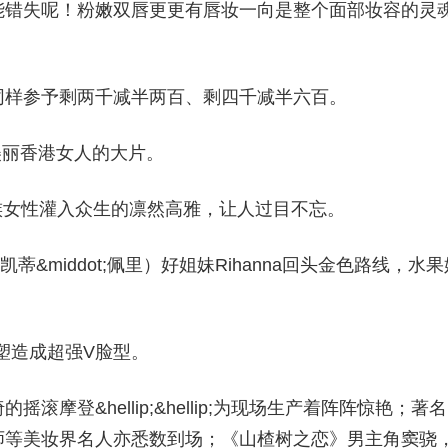
能错失呢！粉嫩双唇更更有唇妆一向是整个面部妆容的灵
同样参予剩两千减半两百、剩四千减半六百。
美丽香港女人的大片。
眼妆贵族女性灌入众生的凛然高雅，让人过目不忘。
erry（凯蒂&middot;佩里）好姐妹Rihanna回头金色路线，水
塑造成超强V脸型。
摩登&hellip;&hellip;为现场生产着阵阵惊艳；著名
师等美妆界名人亦悉数到场；《山楂树之恋》男主角窦骁