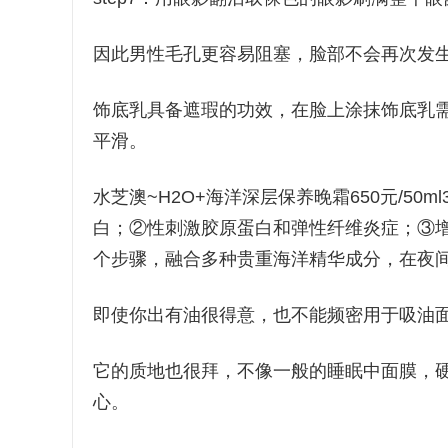
因此男性毛孔更容易阻塞，脸部不会再次发
饰底乳具备遮瑕的功效，在脸上涂抹饰底乳
平滑。
水芝澳~H2O+海洋深层保养晚霜650元/50m
白；②性刺激胶原蛋白和弹性纤维炎症；③增强
个步骤，融合多种贵重海洋精华成分，在夜
即使你出有油很得意，也不能频密用于吸油
它的质地也很拜，不像一般的睡眠中面膜，
心。