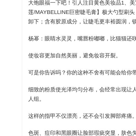
大饱眼福一下吧！引人注目黄色美妆品1、美宝莲/M
莲/MAYBELLINE巨密睫毛膏】极大勺
卸下；含有胶原成分，让睫毛更丰裕圆润，
杨幂：眼睛水灵灵，嘴唇粉嘟嘟，比猫猫还
使妆容更加自然美丽，避免妆容开裂。
可是你告诉吗？你的这种不舍有可能会给你
细致的粉质使光泽均匀分布，会经常出现让
人组。
这样的指甲不仅漂亮，还不会引发脚部疼痛
色斑、痘印和黑眼圈让脸部瑕疵突显，肤色失衡，