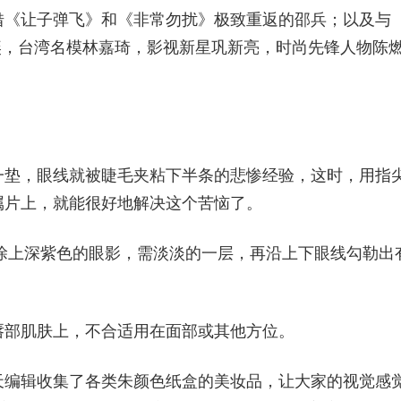
借《让子弹飞》和《非常勿扰》极致重返的邵兵；以及与
晓奕，台湾名模林嘉琦，影视新星巩新亮，时尚先锋人物陈
一垫，眼线就被睫毛夹粘下半条的悲惨经验，这时，用指
属片上，就能很好地解决这个苦恼了。
先涂上深紫色的眼影，需淡淡的一层，再沿上下眼线勾勒出
唇部肌肤上，不合适用在面部或其他方位。
天编辑收集了各类朱颜色纸盒的美妆品，让大家的视觉感