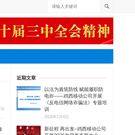
近期文章
以法为盾筑防线 赋能履职防
电诈——鸡西移动公司开展
《反电信网络诈骗法》专题培
评论
训
2026年2月4日
饰
新征程 再出发–鸡西移动公司