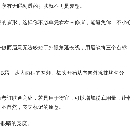
，享有无暇剔透的肌肤就不再是梦想。
想的眉形，这样你不必单凭看看来修眉，能避免你一不小
外侧而眉尾无法较短于外眼角延长线，用眉笔将三个点标
度BB霜，从大面积的两颊、额头开始从内向外涂抹均匀分
须考订肤色之处，若是用于得宜，可以增加粉底用量，让
、不自然，丧失标记的原意。
小眼睛的宽度。