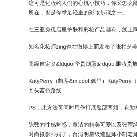
这可是化妆约人们的心机小技巧，你又怎么
所在，也是你举足轻重的彩妆步骤之一。
在三亚免税店里护肤和彩妆产品都有，线上
知名化妆师zing也在微博上面发布了张柏芝
高级自定义&ldquo;华贵烟熏&rdquo;
KatyPerry（凯蒂&middot;佩里）KatyP
回头蓝色路线。
PS：此方法可同时用作打底脸部两颊，有助
陈数的性感魅惑，董洁的精美可爱以及张雨绮的摇滚
时尚摄影师娟子，台湾明星级造型师小凯老