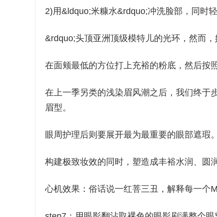
2)用&ldquo;米糠水&rdquo;冲洗脸部
&rdquo;头顶亚洲顶级模特儿的光环，然而
在面颊最低的方位打上充裕的粉底，然后按
在上一季另类的浅染眉风潮之后，我们终于步入了亲
眉型。
眼周护理后则要展开最为最重要的眼部遮瑕
构建极致妆效的同时，塑造成丰裕水润、圆
心机效果：俗话说一红菩三丑，解释每一个
step7：用眼影翻沾取裸色的眼影刷满整个