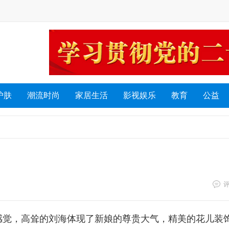
护肤
潮流时尚
家居生活
影视娱乐
教育
公益
感觉，高耸的刘海体现了新娘的尊贵大气，精美的花儿装