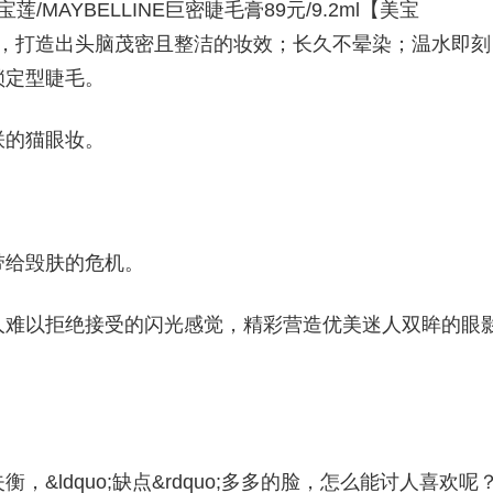
AYBELLINE巨密睫毛膏89元/9.2ml【美宝
型刷头，打造出头脑茂密且整洁的妆效；长久不晕染；温水即刻
锁定型睫毛。
咲的猫眼妆。
带给毁肤的危机。
人难以拒绝接受的闪光感觉，精彩营造优美迷人双眸的眼
。
&ldquo;缺点&rdquo;多多的脸，怎么能讨人喜欢呢