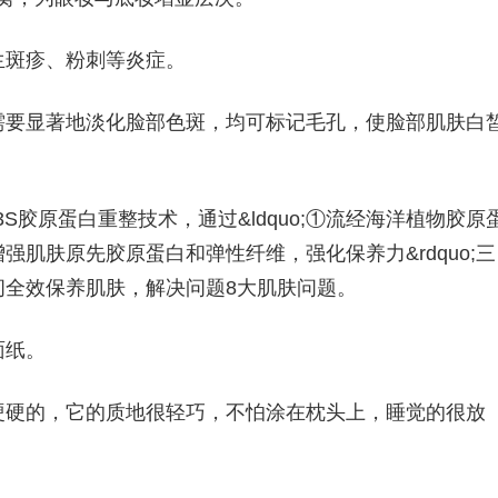
生斑疹、粉刺等炎症。
需要显著地淡化脸部色斑，均可标记毛孔，使脸部肌肤白
l3S胶原蛋白重整技术，通过&ldquo;①流经海洋植物胶原
肌肤原先胶原蛋白和弹性纤维，强化保养力&rdquo;三
间全效保养肌肤，解决问题8大肌肤问题。
面纸。
硬硬的，它的质地很轻巧，不怕涂在枕头上，睡觉的很放