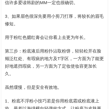
信许多爱读韩剧的MM一定也很确切。
3、如果眉色很深先要用小剪刀打厚，将较长的眉毛
修短。
用于粉红色腮红膏会让你看上去更为年长。
第三步：粉底液后用粉扑沾取粉饼，轻轻松开在脸
颊泛红处、有瑕疵的地方及T字区，一方面为了能更
好地遮挡瑕疵，另一方面为了定妆使妆容更加长
久。
虽然缓慢，但是安全有效地。
1、粉底不浮粉小技巧若是你用粉底霜或粉底液上
妆，最差以海绵横向轻弹的方式，让粉底与皮肤更