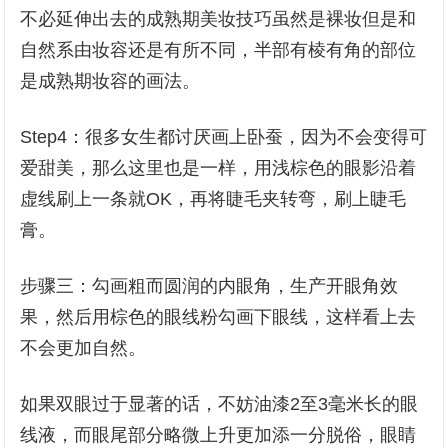
不必延伸出去的成熟期美妆技巧虽然是裸妆但是和
自然系由妆容还是有所不同，半部有棱有角的部位
是成熟期妆容的画法。
Step4：很多女生都讨厌画上卧蚕，因为不会变得可
爱甜美，那么这里也是一样，用浅棕色的眼影沿着
虚线刷上一条就OK，再将睫毛夹转弯，刷上睫毛
膏。
步骤三：勾画粗而圆润的内眼角，生产开眼角效
果，然后用棕色的眼线粉勾画下眼线，这样看上去
不会更加自然。
如果双眼过于显著的话，不妨油漆2至3毫米长的眼
线液，而眼尾部分略微上升更加添一分脱俗，眼睛