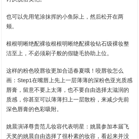
也可以先用笔涂抹挥的小鱼际上，然后松开在两
颊。
根根明晰绝配裸妆根根明晰绝配裸妆钻石级裸妆整
洁至上，不必须刷子般的假睫毛协助上位。
这样的粉色咬唇妆更加合适春夏哦！咬唇妆怎么
画：Step1在嘴唇上先上一层薄薄的深粉色亚光质感
唇膏，留意不要上太薄，也不要自由选择太滋润的
质感，你甚至可以薄薄扫上一层散粉，来减少先前
深色唇膏的色彩吸附。
姚晨演译尊贵范儿妆容代表明星：姚晨参加本届飞
天奖的姚晨自由选择了很朴素的妆容，看起来并没