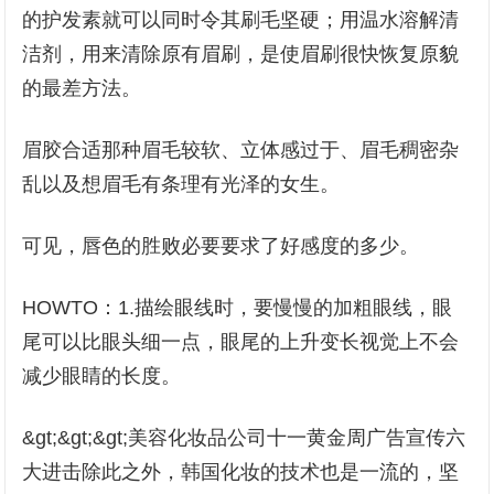
的护发素就可以同时令其刷毛坚硬；用温水溶解清
洁剂，用来清除原有眉刷，是使眉刷很快恢复原貌
的最差方法。
眉胶合适那种眉毛较软、立体感过于、眉毛稠密杂
乱以及想眉毛有条理有光泽的女生。
可见，唇色的胜败必要要求了好感度的多少。
HOWTO：1.描绘眼线时，要慢慢的加粗眼线，眼
尾可以比眼头细一点，眼尾的上升变长视觉上不会
减少眼睛的长度。
&gt;&gt;&gt;美容化妆品公司十一黄金周广告宣传六
大进击除此之外，韩国化妆的技术也是一流的，坚