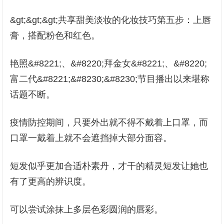
&gt;&gt;&gt;共享甜美淡妆的化妆技巧第五步：上唇
膏，搭配粉色和红色。
艳照&#8221;、&#8220;拜金女&#8221;、&#8220;
富二代&#8221;&#8230;&#8230;节目播出以来堪称
话题不断。
疫情防控期间，只要外出就不得不戴着上口罩，而
口罩一戴着上就不会遮挡掉大部分面容。
短发似乎更加合适朴素丹，才干的精灵短发让她也
有了更高的辨识度。
可以尝试涂抹上多层色彩圆润的唇彩。